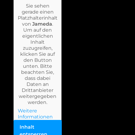
Sie sehen
gerade einen
Platzhalterinhalt
von
Jameda
.
Um auf den
eigentlichen
Inhalt
zuzugreifen,
klicken Sie auf
den Button
unten. Bitte
beachten Sie,
dass dabei
Daten an
Drittanbieter
weitergegeben
werden.
Weitere
Informationen
Inhalt
entsperren