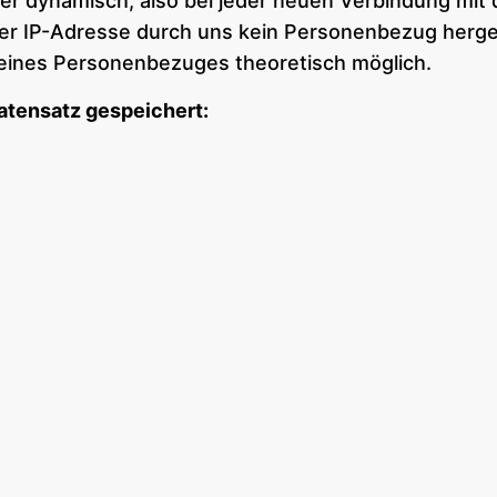
der dynamisch, also bei jeder neuen Verbindung mit
er IP-Adresse durch uns kein Personenbezug herges
ng eines Personenbezuges theoretisch möglich.
Datensatz gespeichert:
s