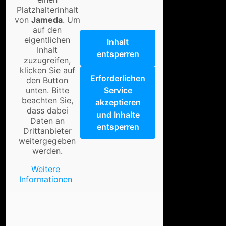
Platzhalterinhalt
von
Jameda
. Um
auf den
eigentlichen
Inhalt
Inhalt
entsperren
zuzugreifen,
klicken Sie auf
Erforderlichen
den Button
unten. Bitte
Service
beachten Sie,
akzeptieren
dass dabei
und Inhalte
Daten an
entsperren
Drittanbieter
weitergegeben
werden.
Weitere
Informationen